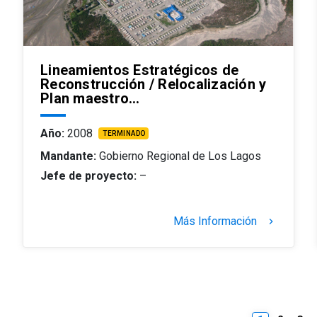
Lineamientos Estratégicos de
Reconstrucción / Relocalización y
Plan maestro…
Año:
2008
TERMINADO
Mandante:
Gobierno Regional de Los Lagos
Jefe de proyecto:
–
Más Información
keyboard_arrow_right