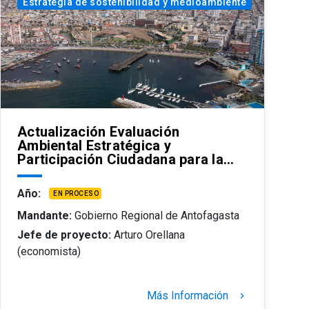
Estrategia de sostenibilidad y medioambiente
Actualización Evaluación
Ambiental Estratégica y
Participación Ciudadana para la…
Año:
EN PROCESO
Mandante:
Gobierno Regional de Antofagasta
Jefe de proyecto:
Arturo Orellana
(economista)
Más Información
keyboard_arrow_right