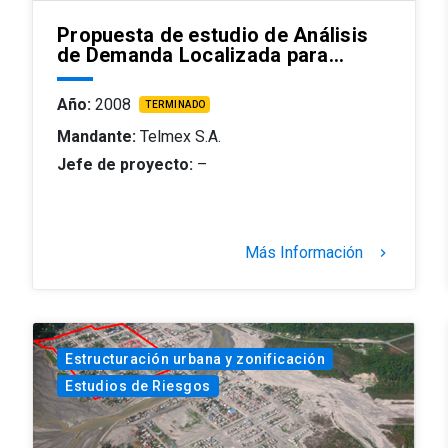
Propuesta de estudio de Análisis
de Demanda Localizada para…
Año:
2008
TERMINADO
Mandante:
Telmex S.A.
Jefe de proyecto:
–
Más Información
keyboard_arrow_right
Estructuración urbana y zonificación
Estudios de Riesgos