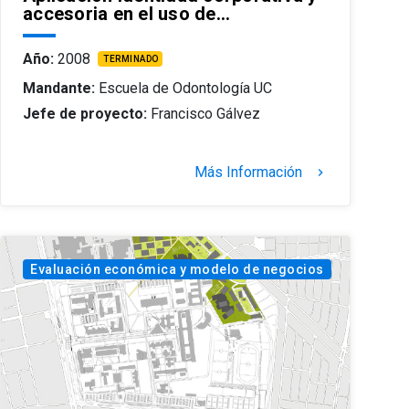
accesoria en el uso de…
Año:
2008
TERMINADO
Mandante:
Escuela de Odontología UC
Jefe de proyecto:
Francisco Gálvez
Más Información
keyboard_arrow_right
Evaluación económica y modelo de negocios