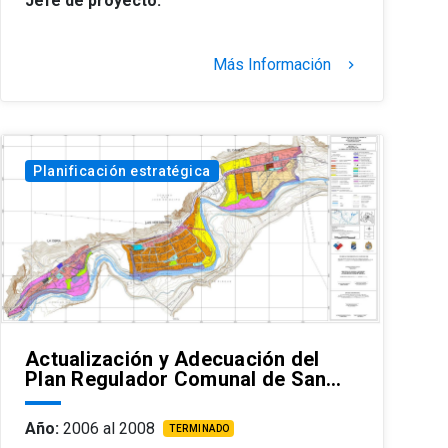
Jefe de proyecto:
Más Información
keyboard_arrow_right
Planificación estratégica
Actualización y Adecuación del
Plan Regulador Comunal de San…
Año:
2006 al 2008
TERMINADO