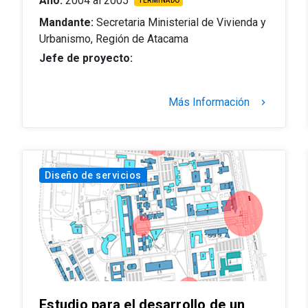
Año:
2004 al 2005
TERMINADO
Mandante:
Secretaria Ministerial de Vivienda y
Urbanismo, Región de Atacama
Jefe de proyecto:
Más Información
keyboard_arrow_right
Diseño de servicios
Estudio para el desarrollo de un