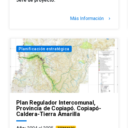
Jefe de proyecto:
Más Información
keyboard_arrow_right
Planificación estratégica
Plan Regulador Intercomunal,
Provincia de Copiapó. Copiapó-
Caldera-Tierra Amarilla