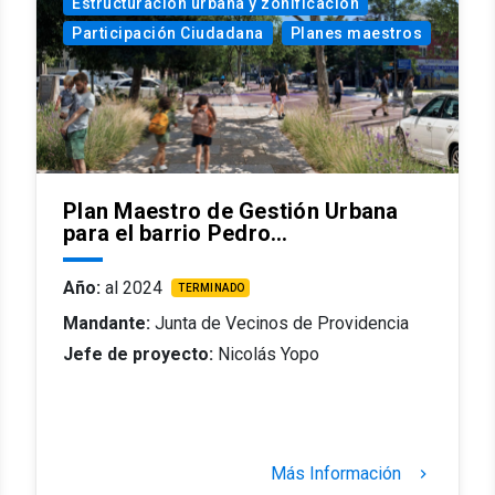
Estructuración urbana y zonificación
Participación Ciudadana
Planes maestros
Plan Maestro de Gestión Urbana
para el barrio Pedro…
Año:
al 2024
TERMINADO
Mandante:
Junta de Vecinos de Providencia
Jefe de proyecto:
Nicolás Yopo
Más Información
keyboard_arrow_right