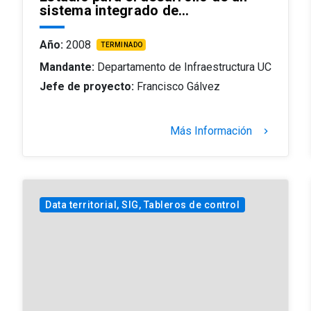
sistema integrado de…
Año:
2008
TERMINADO
Mandante:
Departamento de Infraestructura UC
Jefe de proyecto:
Francisco Gálvez
Más Información
keyboard_arrow_right
Data territorial, SIG, Tableros de control