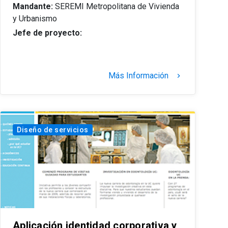
Mandante:
SEREMI Metropolitana de Vivienda
y Urbanismo
Jefe de proyecto:
Más Información
keyboard_arrow_right
Diseño de servicios
Aplicación identidad corporativa y