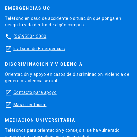
EMERGENCIAS UC
Teléfono en caso de accidente o situación que ponga en
riesgo tu vida dentro de algún campus.
phone
(56)95504 5000
launch
Ir al sitio de Emergencias
DISCRIMINACIÓN Y VIOLENCIA
Orientación y apoyo en casos de discriminación, violencia de
género o violencia sexual.
launch
Contacto para apoyo
launch
Más orientación
MEDIACIÓN UNIVERSITARIA
Teléfonos para orientación y consejo si se ha vulnerado
alguno de tus derechos en la universidad.