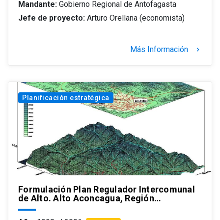
Mandante:
Gobierno Regional de Antofagasta
Jefe de proyecto:
Arturo Orellana (economista)
Más Información
keyboard_arrow_right
Planificación estratégica
Formulación Plan Regulador Intercomunal
de Alto. Alto Aconcagua, Región…