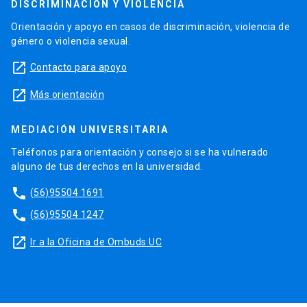
DISCRIMINACIÓN Y VIOLENCIA
Orientación y apoyo en casos de discriminación, violencia de
género o violencia sexual.
launch
Contacto para apoyo
launch
Más orientación
MEDIACIÓN UNIVERSITARIA
Teléfonos para orientación y consejo si se ha vulnerado
alguno de tus derechos en la universidad.
phone
(56)95504 1691
phone
(56)95504 1247
launch
Ir a la Oficina de Ombuds UC