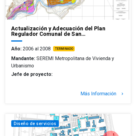
Actualización y Adecuación del Plan
Regulador Comunal de San…
Año:
2006 al 2008
TERMINADO
Mandante:
SEREMI Metropolitana de Vivienda y
Urbanismo
Jefe de proyecto:
Más Información
keyboard_arrow_right
Diseño de servicios