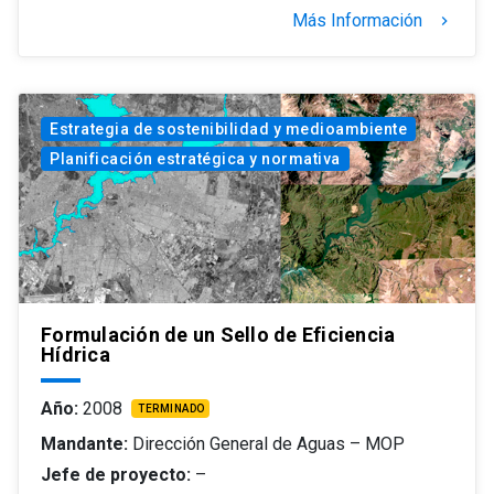
Más Información
keyboard_arrow_right
Estrategia de sostenibilidad y medioambiente
Planificación estratégica y normativa
Formulación de un Sello de Eficiencia
Hídrica
Año:
2008
TERMINADO
Mandante:
Dirección General de Aguas – MOP
Jefe de proyecto:
–