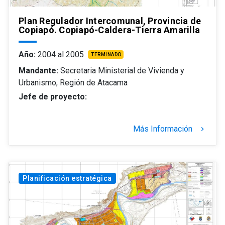
Plan Regulador Intercomunal, Provincia de
Copiapó. Copiapó-Caldera-Tierra Amarilla
Año:
2004 al 2005
TERMINADO
Mandante:
Secretaria Ministerial de Vivienda y
Urbanismo, Región de Atacama
Jefe de proyecto:
Más Información
keyboard_arrow_right
Planificación estratégica