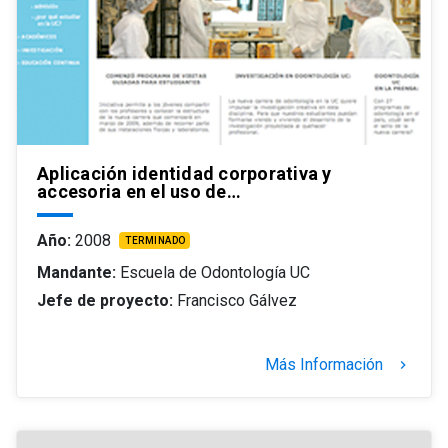
Aplicación identidad corporativa y
accesoria en el uso de…
Año:
2008
TERMINADO
Mandante:
Escuela de Odontología UC
Jefe de proyecto:
Francisco Gálvez
Más Información
keyboard_arrow_right