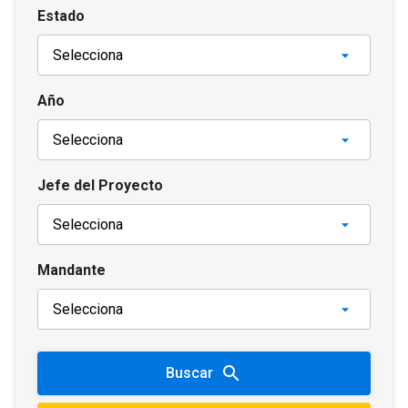
Estado
Año
Jefe del Proyecto
Mandante
search
Buscar