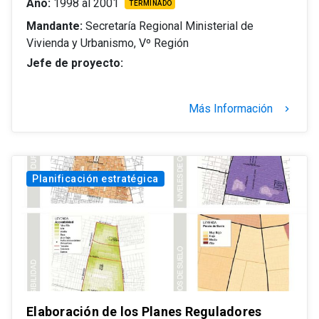
Año:
1998 al 2001
TERMINADO
Mandante:
Secretaría Regional Ministerial de
Vivienda y Urbanismo, Vº Región
Jefe de proyecto:
Más Información
keyboard_arrow_right
Planificación estratégica
Elaboración de los Planes Reguladores