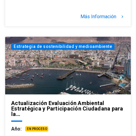
Más Información
keyboard_arrow_right
Estrategia de sostenibilidad y medioambiente
Actualización Evaluación Ambiental
Estratégica y Participación Ciudadana para
la…
Año:
EN PROCESO