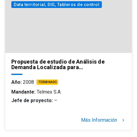
Data territorial, SIG, Tableros de control
Propuesta de estudio de Análisis de
Demanda Localizada para…
Año:
2008
TERMINADO
Mandante:
Telmex S.A.
Jefe de proyecto:
–
Más Información
keyboard_arrow_right