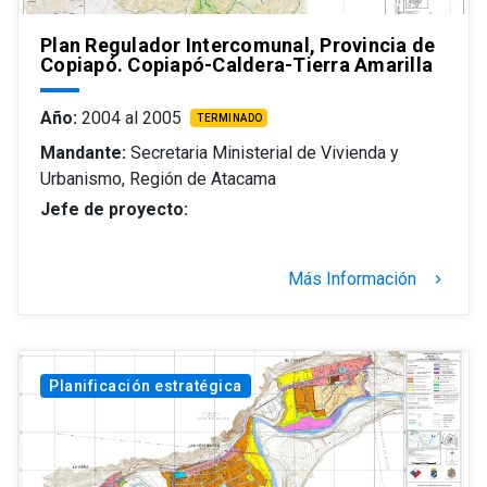
Plan Regulador Intercomunal, Provincia de
Copiapó. Copiapó-Caldera-Tierra Amarilla
Año:
2004 al 2005
TERMINADO
Mandante:
Secretaria Ministerial de Vivienda y
Urbanismo, Región de Atacama
Jefe de proyecto:
Más Información
keyboard_arrow_right
Planificación estratégica