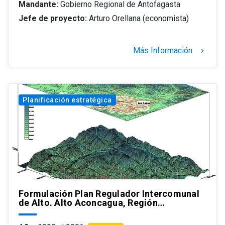
Mandante:
Gobierno Regional de Antofagasta
Jefe de proyecto:
Arturo Orellana (economista)
Más Información
keyboard_arrow_right
Planificación estratégica
Formulación Plan Regulador Intercomunal
de Alto. Alto Aconcagua, Región…