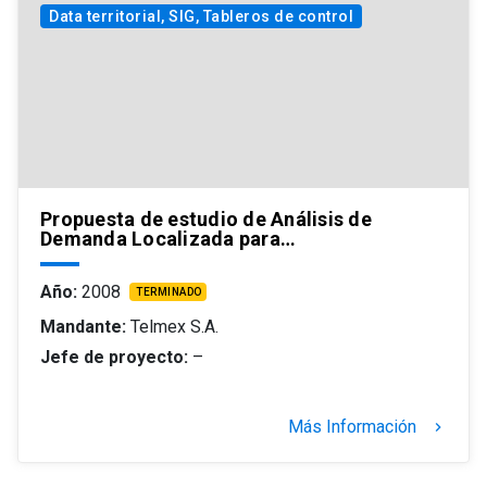
Data territorial, SIG, Tableros de control
Propuesta de estudio de Análisis de
Demanda Localizada para…
Año:
2008
TERMINADO
Mandante:
Telmex S.A.
Jefe de proyecto:
–
Más Información
keyboard_arrow_right