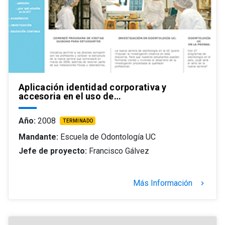
Aplicación identidad corporativa y
accesoria en el uso de…
Año:
2008
TERMINADO
Mandante:
Escuela de Odontología UC
Jefe de proyecto:
Francisco Gálvez
Más Información
keyboard_arrow_right