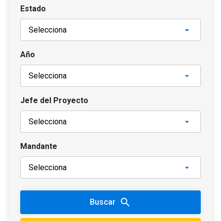
Estado
Año
Jefe del Proyecto
Mandante
search
Buscar