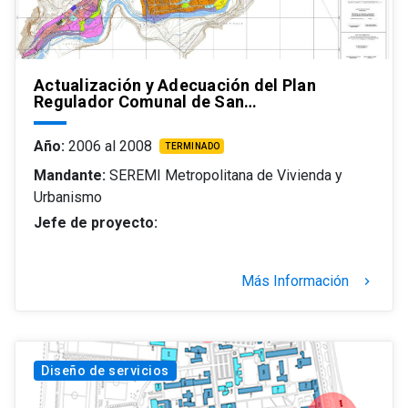
Actualización y Adecuación del Plan
Regulador Comunal de San…
Año:
2006 al 2008
TERMINADO
Mandante:
SEREMI Metropolitana de Vivienda y
Urbanismo
Jefe de proyecto:
Más Información
keyboard_arrow_right
Diseño de servicios