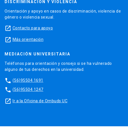
DISCRIMINACIÓN Y VIOLENCIA
Orientación y apoyo en casos de discriminación, violencia de
género o violencia sexual.
launch
Contacto para apoyo
launch
Más orientación
MEDIACIÓN UNIVERSITARIA
Teléfonos para orientación y consejo si se ha vulnerado
alguno de tus derechos en la universidad.
phone
(56)95504 1691
phone
(56)95504 1247
launch
Ir a la Oficina de Ombuds UC