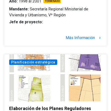
Año:
1998 al 2001
TERMINADO
Mandante:
Secretaría Regional Ministerial de
Vivienda y Urbanismo, Vº Región
Jefe de proyecto:
Más Información
keyboard_arrow_right
Planificación estratégica
Elaboración de los Planes Reguladores