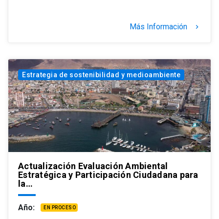
Más Información
keyboard_arrow_right
Estrategia de sostenibilidad y medioambiente
Actualización Evaluación Ambiental
Estratégica y Participación Ciudadana para
la…
Año:
EN PROCESO