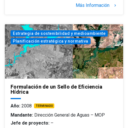
Más Información
keyboard_arrow_right
Estrategia de sostenibilidad y medioambiente
Planificación estratégica y normativa
Formulación de un Sello de Eficiencia
Hídrica
Año:
2008
TERMINADO
Mandante:
Dirección General de Aguas – MOP
Jefe de proyecto:
–