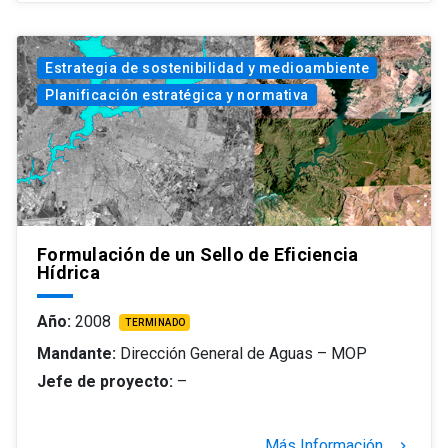
Estrategia de sostenibilidad y medioambiente
Planificación estratégica y normativa
Formulación de un Sello de Eficiencia
Hídrica
Año:
2008
TERMINADO
Mandante:
Dirección General de Aguas – MOP
Jefe de proyecto:
–
Más Información
keyboard_arrow_right