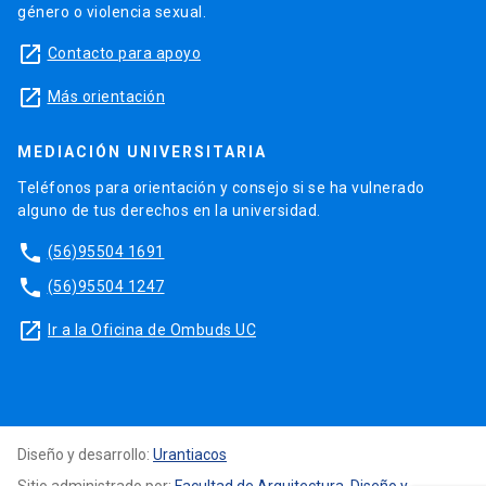
género o violencia sexual.
launch
Contacto para apoyo
launch
Más orientación
MEDIACIÓN UNIVERSITARIA
Teléfonos para orientación y consejo si se ha vulnerado
alguno de tus derechos en la universidad.
phone
(56)95504 1691
phone
(56)95504 1247
launch
Ir a la Oficina de Ombuds UC
Diseño y desarrollo:
Urantiacos