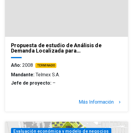
Propuesta de estudio de Análisis de
Demanda Localizada para…
Año:
2008
TERMINADO
Mandante:
Telmex S.A.
Jefe de proyecto:
–
Más Información
keyboard_arrow_right
Evaluación económica y modelo de negocios