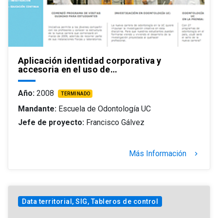
Aplicación identidad corporativa y
accesoria en el uso de…
Año:
2008
TERMINADO
Mandante:
Escuela de Odontología UC
Jefe de proyecto:
Francisco Gálvez
Más Información
keyboard_arrow_right
Data territorial, SIG, Tableros de control