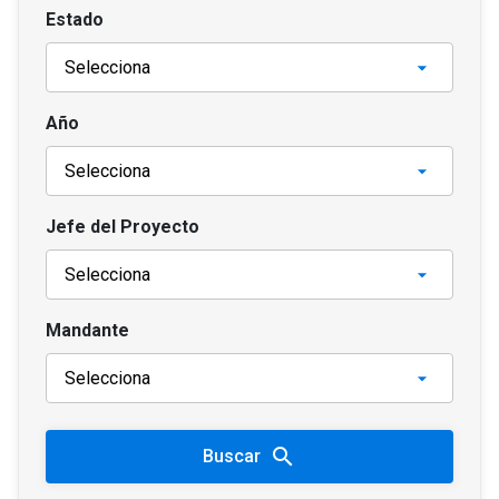
Estado
Año
Jefe del Proyecto
Mandante
search
Buscar