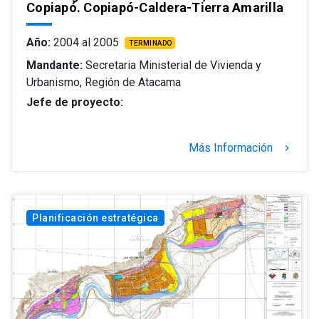
Copiapó. Copiapó-Caldera-Tierra Amarilla
Año:
2004 al 2005
TERMINADO
Mandante:
Secretaria Ministerial de Vivienda y
Urbanismo, Región de Atacama
Jefe de proyecto:
Más Información
keyboard_arrow_right
Planificación estratégica