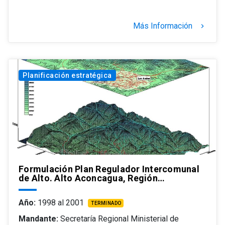
Más Información
keyboard_arrow_right
Planificación estratégica
Formulación Plan Regulador Intercomunal
de Alto. Alto Aconcagua, Región…
Año:
1998 al 2001
TERMINADO
Mandante:
Secretaría Regional Ministerial de