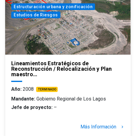
Estructuración urbana y zonificación
Estudios de Riesgos
Lineamientos Estratégicos de
Reconstrucción / Relocalización y Plan
maestro…
Año:
2008
TERMINADO
Mandante:
Gobierno Regional de Los Lagos
Jefe de proyecto:
–
Más Información
keyboard_arrow_right