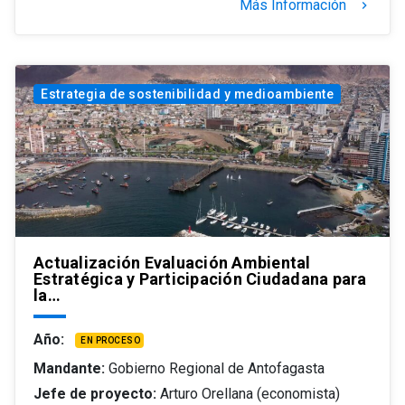
Más Información
keyboard_arrow_right
Estrategia de sostenibilidad y medioambiente
Actualización Evaluación Ambiental
Estratégica y Participación Ciudadana para
la…
Año:
EN PROCESO
Mandante:
Gobierno Regional de Antofagasta
Jefe de proyecto:
Arturo Orellana (economista)